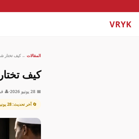
VRYK
المقالات
← كيف تختار شر
كيف تختا
📅 28 يونيو 2026
👤 فريق
🔄 آخر تحديث: 28 يونيو 2026